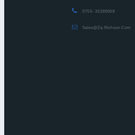
0755- 33289068
Sales@zq-Richsun.com