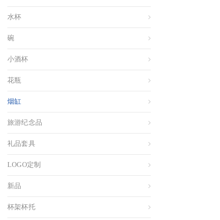
水杯
碗
小酒杯
花瓶
烟缸
旅游纪念品
礼品套具
LOGO定制
新品
杯架杯托