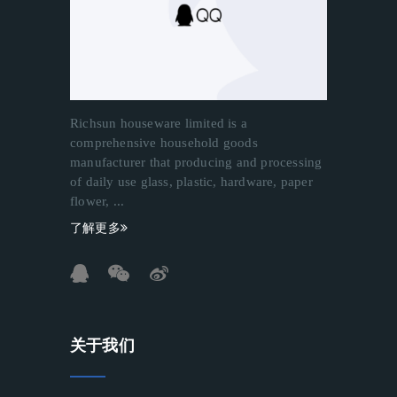
Richsun houseware limited is a
comprehensive household goods
manufacturer that producing and processing
of daily use glass, plastic, hardware, paper
flower, ...
了解更多
关于我们